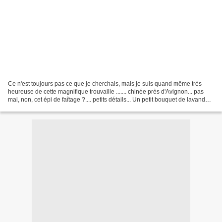
Ce n'est toujours pas ce que je cherchais, mais je suis quand même très
heureuse de cette magnifique trouvaille ....... chinée près d'Avignon... pas
mal, non, cet épi de faîtage ?.... petits détails... Un petit bouquet de lavande
pour vous souhaiter une...