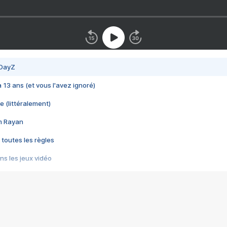
 DayZ
 a 13 ans (et vous l'avez ignoré)
e (littéralement)
im Rayan
 toutes les règles
s les jeux vidéo
us choquant de Rockstar ? - Le scandale BULLY
e plus moche de Steam
du RÊVE tourne au CAUCHEMAR