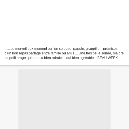
.......ce merveilleux moment où l'on se pose, papote, grappille... prémices
d'un bon repas partagé entre famille ou amis.... Une très belle soirée, malgré
ce petit orage qui nous a bien rafraîchi..oui bien agréable... BEAU WEEK
END A TOUS..