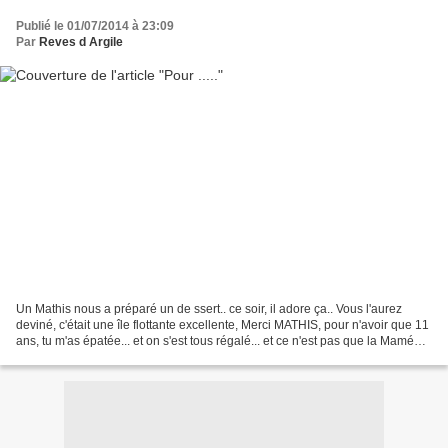
Publié le 01/07/2014 à 23:09
Par
Reves d Argile
Un Mathis nous a préparé un de ssert.. ce soir, il adore ça.. Vous l'aurez
deviné, c'était une île flottante excellente, Merci MATHIS, pour n'avoir que 11
ans, tu m'as épatée... et on s'est tous régalé... et ce n'est pas que la Mamée
qui parle... 000...