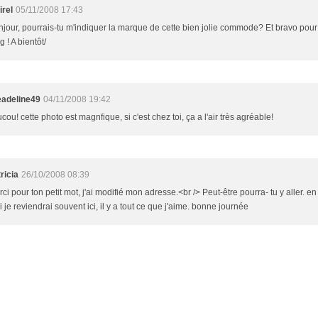
irel
05/11/2008 17:43
jour, pourrais-tu m'indiquer la marque de cette bien jolie commode? Et bravo pou
g ! A bientôt/
eadeline49
04/11/2008 19:42
cou! cette photo est magnfique, si c'est chez toi, ça a l'air très agréable!
ricia
26/10/2008 08:39
ci pour ton petit mot, j'ai modifié mon adresse.<br /> Peut-être pourra- tu y aller. en
 je reviendrai souvent ici, il y a tout ce que j'aime. bonne journée