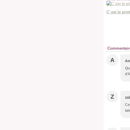
C' est le prin
Commentair
A
An
Qua
d'A
Z
zab
Ces
tal