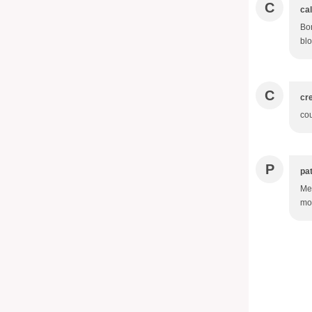
C
cal
Bon
blo
C
cr
cou
P
pat
Mer
moi