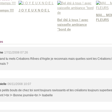
temps !!!!
J O Y E U X N O E L
MAI... MO
Bel été à tous ! avec
FLEURS
vaisselle ambiance
"bord de
es
ne
17/11/2008 07:26
nd tu mets Créations Rêves d'Argile je reconnais mais quelles sont les Créations 
naïs ?
ielle
06/11/2008 10:07
 petits bouts de chez toi sont toujours ravissants et tes créations toujours superbe
ent !<br /> Bonne journée<br /> Isabelle