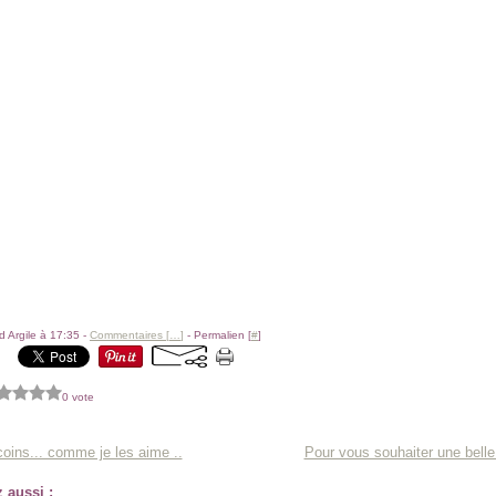
 Argile à 17:35 -
Commentaires [
…
]
- Permalien [
#
]
0 vote
coins... comme je les aime ..
Pour vous souhaiter une belle
 aussi :