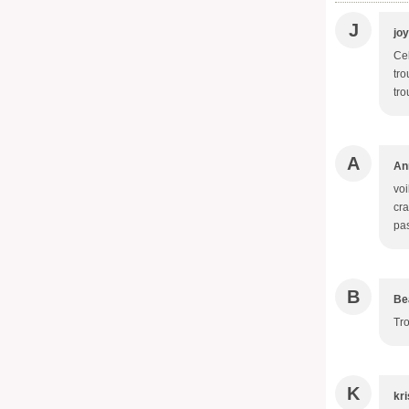
J
joy
Cel
tro
tro
A
An
voi
cra
pa
B
Be
Tro
K
kri