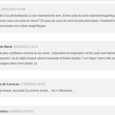
25/11/2010 22:06
le à la pêche/basilic à l'air vraiment très bon. Et les pots ils sont vraiment magnifiq
uvez vous ces pots en verre? Et ceux de vous ils sont encore plus beau. Vraiment b
uve toutes vos créas magnifiques
ne Marie
08/10/2010 18:41
la des confitures comme je les aime : naturelles et originales ! et tes pots sont abs
quants ! as-tu déjà essayé abricot-lavande et fraise-basilic ? un régal ! merci Mo po
ssages dans mon jardin ;o)
a de Caracas
17/09/2010 15:43
p beaux, tes pots! Ça donne envie....<br /> Bisousss...
stinco
15/09/2010 09:52