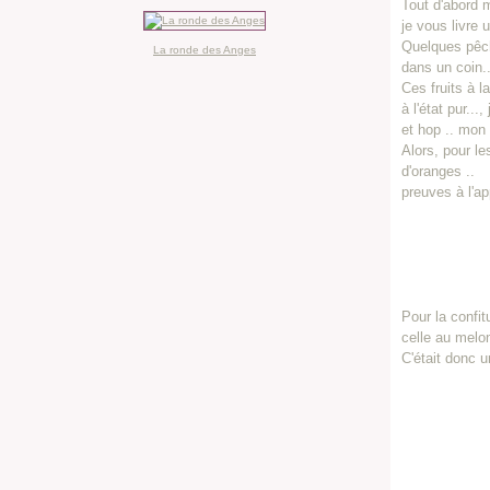
Tout d'abord m
je vous livre 
Quelques pêch
La ronde des Anges
dans un coin..
Ces fruits à 
à l'état pur...
et hop .. mon 
Alors, pour le
d'oranges ..
preuves à l'app
Pour la confit
celle au melon
C'était donc u