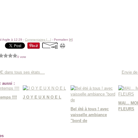
 Argile à 12:29 -
Commentaires [
…
]
- Permalien [
#
]
0 vote
 dans tous ses états....
Envie de 
 aussi :
temps !!!!
J O Y E U X N O E L
MAI... MO
Bel été à tous ! avec
FLEURS
vaisselle ambiance
"bord de
es