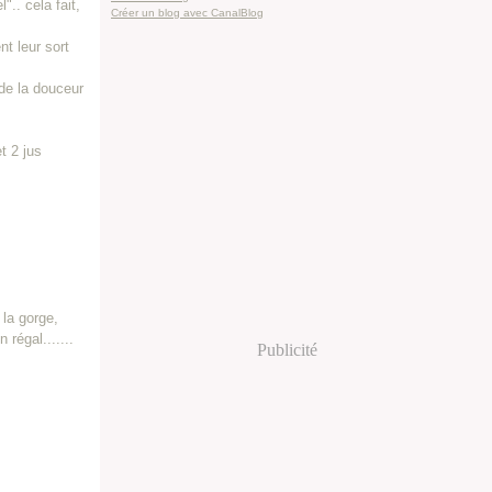
.. cela fait,
Créer un blog avec CanalBlog
t leur sort
 de la douceur
t 2 jus
 la gorge,
régal.......
Publicité