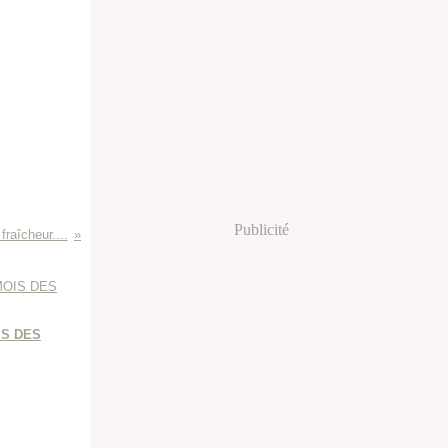
Publicité
fraîcheur....
IS DES