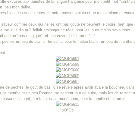
ille excuses aux puristes de la langue française pour mon petit mot "confiturel"
un peu mon délire..
es blanches succulentes de notre paysan voisin et un melon blanc attendaien
.
la saveur comme ceux qui ne les ont pas goûté ne peuvent le croire, bref, que
, je me suis dis qu'il fallait prolonger ce régal pour les jours moins savoureux ..
chaudron "pas magique", et une envie de "différent" !!!
s pêches un peu de basilic, hé oui..., pour le melon blanc, un peu de menthe e
ui .....
ure de pêches, le goût du basilic se révèle après avoir avalé la bouchée, dans
, la menthe et un peu l'orange, se sentent tout de suite, mais les deux sont un 
n essai concluant, à refaire, sans modération, pour la famille et les amis....
oO°Oo