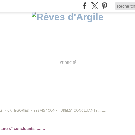
Publicité
LE
>
CATEGORIES
>
ESSAIS "CONFITURELS" CONCLUANTS.........
urels" concluants.........