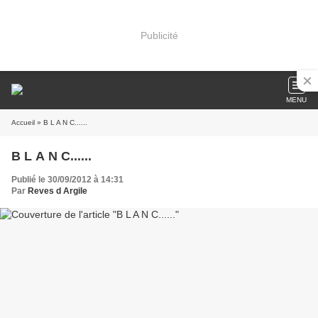
Publicité
MENU
Accueil
» B L A N C......
B L A N C......
Publié le 30/09/2012 à 14:31
Par
Reves d Argile