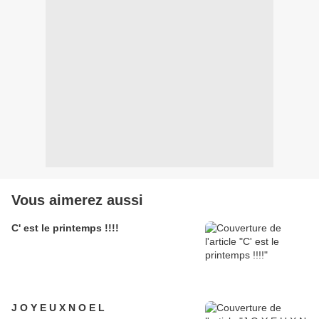
Vous aimerez aussi
C' est le printemps !!!!
J O Y E U X N O E L