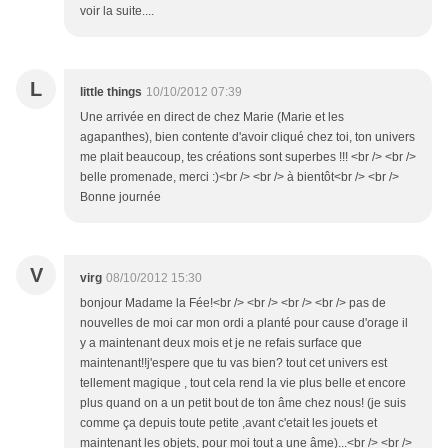
voir la suite....
L
little things
10/10/2012 07:39
Une arrivée en direct de chez Marie (Marie et les
agapanthes), bien contente d'avoir cliqué chez toi, ton univers
me plait beaucoup, tes créations sont superbes !!! <br /> <br />
belle promenade, merci :)<br /> <br /> à bientôt<br /> <br />
Bonne journée
V
virg
08/10/2012 15:30
bonjour Madame la Fée!<br /> <br /> <br /> <br /> pas de
nouvelles de moi car mon ordi a planté pour cause d'orage il
y a maintenant deux mois et je ne refais surface que
maintenant!!j'espere que tu vas bien? tout cet univers est
tellement magique , tout cela rend la vie plus belle et encore
plus quand on a un petit bout de ton âme chez nous! (je suis
comme ça depuis toute petite ,avant c'etait les jouets et
maintenant les objets, pour moi tout a une âme)...<br /> <br />