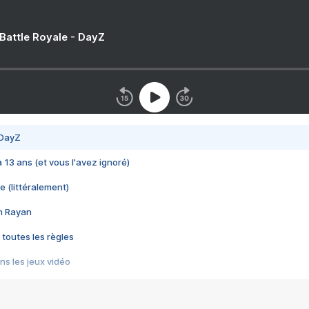
 Battle Royale - DayZ
 DayZ
 a 13 ans (et vous l'avez ignoré)
e (littéralement)
im Rayan
 toutes les règles
s les jeux vidéo
us choquant de Rockstar ? - Le scandale BULLY