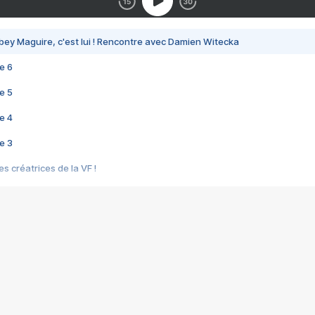
bey Maguire, c'est lui ! Rencontre avec Damien Witecka
e 6
e 5
e 4
e 3
s créatrices de la VF !
e 2
e 1
e Mektoub My Love arrive enfin ! Rencontre avec Shaïn Boumedine et Sal
i : après Toni en famille
elle réalise le bouleversant Dites lui que je l'aime