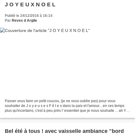
J O Y E U X N O E L
Publié le 24/12/2016 à 16:14
Par
Reves d Argile
Passer vous faire un petit coucou, (je ne vous oublie pas) pour vous
souhaiter de J o y e u s e s F ê t e s dans la paix et l'amour... en ces temps
plus qu'incertains, c'est à peu près l' essentiel que je nous souhaite ... ah !! et
oui aussi la santé,...
Bel été à tous ! avec vaisselle ambiance "bord