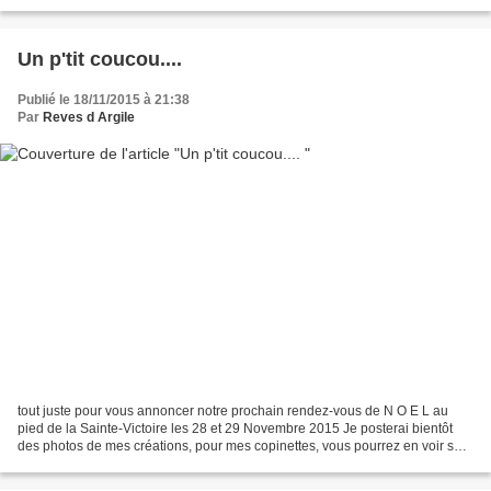
Un p'tit coucou....
Publié le 18/11/2015 à 21:38
Par
Reves d Argile
tout juste pour vous annoncer notre prochain rendez-vous de N O E L au
pied de la Sainte-Victoire les 28 et 29 Novembre 2015 Je posterai bientôt
des photos de mes créations, pour mes copinettes, vous pourrez en voir sur
facebook "Boutique éphémère du...