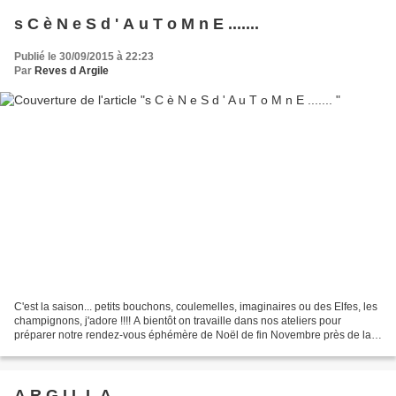
s C è N e S d ' A u T o M n E .......
Publié le 30/09/2015 à 22:23
Par
Reves d Argile
C'est la saison... petits bouchons, coulemelles, imaginaires ou des Elfes, les
champignons, j'adore !!!! A bientôt on travaille dans nos ateliers pour
préparer notre rendez-vous éphémère de Noël de fin Novembre près de la
Sainte Victoire en Provence
A R G I L L A