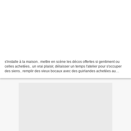
s'installe à la maison.. mettre en scène les décos offertes si gentiment ou
celles achetées.. un vrai plaisir, délaisser un temps l'atelier pour s'occuper
des siens.. remplir des vieux bocaux avec des guirlandes achetées au
dernier moment chez I..A pour...