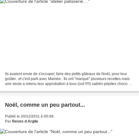
ils avaient envie de s'occuper, faire des petits gâteaux de NoëL pour leur
goûter.. et c'est parti avec Mamée.. Ils ont "marqué" plusieurs recettes mais
une seule a retenu leur approbation à tous (ouf !!!!!) sablés pépites choco &
confiture framboise...
Noël, comme un peu partout...
Publié le 20/12/2011 à 00:06
Par
Reves d Argile