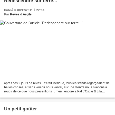
Redescendre sur terre...
Publié le 08/12/2011 à 22:04
Par
Reves d Argile
après ces 2 jours de rêves... c'était féérique, tous les stands regorgeaient de
belles choses, et sans vouloir nous vanter, aucune d'entre nous n'avions à
rougir de ce que nous présentions ... merci encore à Pat d'Oscar & Lila
d'avoir eu cette idée merveilleuse......
Un petit goûter